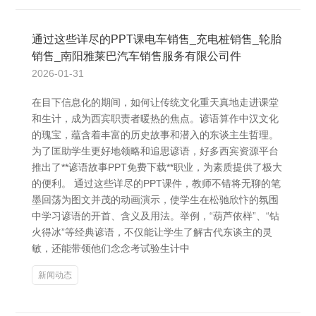
通过这些详尽的PPT课电车销售_充电桩销售_轮胎
销售_南阳雅莱巴汽车销售服务有限公司件
2026-01-31
在目下信息化的期间，如何让传统文化重天真地走进课堂
和生计，成为西宾职责者暖热的焦点。谚语算作中汉文化
的瑰宝，蕴含着丰富的历史故事和潜入的东谈主生哲理。
为了匡助学生更好地领略和追思谚语，好多西宾资源平台
推出了**谚语故事PPT免费下载**职业，为素质提供了极大
的便利。 通过这些详尽的PPT课件，教师不错将无聊的笔
墨回荡为图文并茂的动画演示，使学生在松驰欣忭的氛围
中学习谚语的开首、含义及用法。举例，“葫芦依样”、“钻
火得冰”等经典谚语，不仅能让学生了解古代东谈主的灵
敏，还能带领他们念念考试验生计中
新闻动态