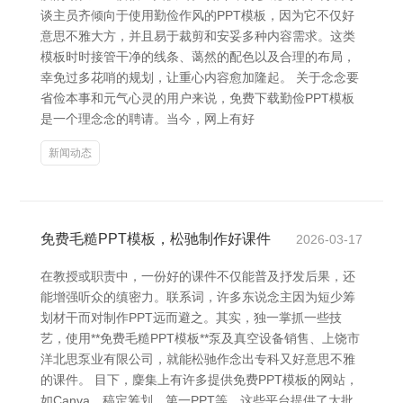
谈主员齐倾向于使用勤俭作风的PPT模板，因为它不仅好
意思不雅大方，并且易于裁剪和安妥多种内容需求。这类
模板时时接管干净的线条、蔼然的配色以及合理的布局，
幸免过多花哨的规划，让重心内容愈加隆起。 关于念念要
省俭本事和元气心灵的用户来说，免费下载勤俭PPT模板
是一个理念念的聘请。当今，网上有好
新闻动态
免费毛糙PPT模板，松驰制作好课件
2026-03-17
在教授或职责中，一份好的课件不仅能普及抒发后果，还
能增强听众的缜密力。联系词，许多东说念主因为短少筹
划材干而对制作PPT远而避之。其实，独一掌抓一些技
艺，使用**免费毛糙PPT模板**泵及真空设备销售、上饶市
洋北思泵业有限公司，就能松驰作念出专科又好意思不雅
的课件。 目下，麇集上有许多提供免费PPT模板的网站，
如Canva、稿定筹划、第一PPT等，这些平台提供了大批