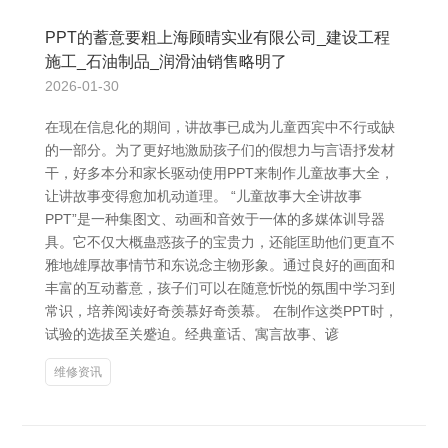
PPT的蓄意要粗上海顾晴实业有限公司_建设工程
施工_石油制品_润滑油销售略明了
2026-01-30
在现在信息化的期间，讲故事已成为儿童西宾中不行或缺
的一部分。为了更好地激励孩子们的假想力与言语抒发材
干，好多本分和家长驱动使用PPT来制作儿童故事大全，
让讲故事变得愈加机动道理。 “儿童故事大全讲故事
PPT”是一种集图文、动画和音效于一体的多媒体训导器
具。它不仅大概蛊惑孩子的宝贵力，还能匡助他们更直不
雅地雄厚故事情节和东说念主物形象。通过良好的画面和
丰富的互动蓄意，孩子们可以在随意忻悦的氛围中学习到
常识，培养阅读好奇羡慕好奇羡慕。 在制作这类PPT时，
试验的选拔至关蹙迫。经典童话、寓言故事、谚
维修资讯