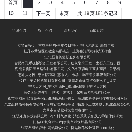
首页
1
2
3
4
5
6
7
8
9
10
11
下一页
末页
共
19
页
181
条记录
品牌介绍
项目介绍
联系我们
新闻动态
友情链接：
营胜星座网-星座今日桃花_桃花运测试_感情运势
牡丹市黄陂区燕敏宝岛眼镜店
上海岳洺网络科技工作室
江北区言衡摄影服务有限公司
合肥市孔禾机械设备工程有限公司、建筑装饰工程、土石方工程、园
海南省哲阳芳网络科技有限公司
义乌市慕顷电子商务商行
乐思福
惠来人才网_惠来招聘网_惠来人才市场
重庆阳侯雕塑有限公司
仪征市美益展览策划有限公司
秦皇岛詹炸商贸有限公司_首页
宁乡人才网_宁乡招聘网_求职招聘就上宁乡人才网
著名画家陈连生 – 艺名：陈艺！
深圳民控电气有限公司
都市花园酒店(青岛井冈山路地铁站店)-首页
深圳市科鼎兴科技有限公司网站
风之恋网络科技有限公司 - 信息管理系统平台
临汾市止牧文教设施建设股份公司
大同市自动化科技售后客服中心
江阴乐麦科技有限公司_汽车排气净化_消音系统设备及其零部件的研究
防粘纸|复合纸生产|余杭市淇欢纸品有限公司
张家界网站设计_网站建设公司_网站制作设计建设_seo优化