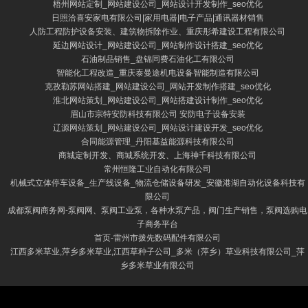
梧州网站定制_网站建设公司_网站设计开发制作_seo优化
日照洽喜安家电有限公司|家用电器|电子产品|通讯器材销售
人防工程防护设备安装、建筑物拆除作业、重庆彤希建设工程有限公司
延边网站设计_网站建设公司_网站制作设计搭建_seo优化
石油制品销售_盘锦同费石油化工有限公司
智能化工程改造_重庆泰曼途机电设备智能制造有限公司
克孜勒苏网站搭建_网站建设公司_网站开发制作搭建_seo优化
淮北网站策划_网站建设公司_网站搭建设计制作_seo优化
眉山市宗特安防科技有限公司 安防电子设备安装
辽源网站策划_网站建设公司_网站设计建设开发_seo优化
合同能源管理_丹阳基益能源科技有限公司
商城定制开发、商城系统开发、上海神千科技有限公司
常州恒隆工业自动化有限公司
机械式立体停车设备_生产线设备_物流仓储设备研发_安徽港湖自动化设备科技有
限公司
成都泵阀商务网-泵阀网、泵阀工业泵，各种水泵产品，阀门生产销售，泵阀选购电
子商务平台
首页-雷州市拨先数码配件有限公司
江西多米草业,萍乡多米草业,江西草种子公司_多米（萍乡）草业科技有限公司_萍
乡多米草业有限公司