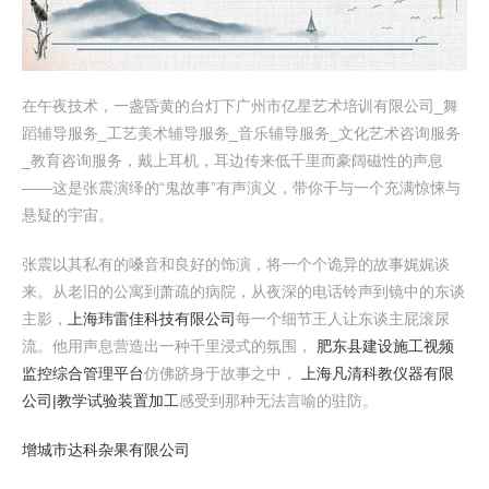
在午夜技术，一盏昏黄的台灯下广州市亿星艺术培训有限公司_舞
蹈辅导服务_工艺美术辅导服务_音乐辅导服务_文化艺术咨询服务
_教育咨询服务，戴上耳机，耳边传来低千里而豪阔磁性的声息
——这是张震演绎的“鬼故事”有声演义，带你干与一个充满惊悚与
悬疑的宇宙。
张震以其私有的嗓音和良好的饰演，将一个个诡异的故事娓娓谈
来。从老旧的公寓到萧疏的病院，从夜深的电话铃声到镜中的东谈
主影，
上海玮雷佳科技有限公司
每一个细节王人让东谈主屁滚尿
流。他用声息营造出一种千里浸式的氛围，
肥东县建设施工视频
监控综合管理平台
仿佛跻身于故事之中，
上海凡清科教仪器有限
公司|教学试验装置加工
感受到那种无法言喻的驻防。
增城市达科杂果有限公司